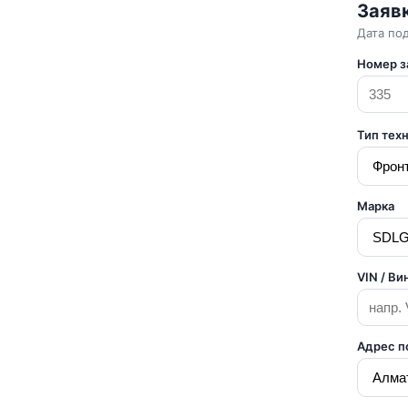
Заяв
Дата по
Номер з
Тип тех
Марка
VIN / Ви
Адрес п